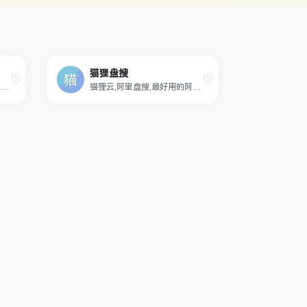
猫狸盘搜
是一个资源超丰富的网盘资源搜索网站，奈斯搜索专注于收录全网阿里云盘资源，包括：影视资源、音乐资源、图片资源、电子书资源、软件资源、小说资源等等。只需要输入关键词即可搜索全网阿里云盘资源，直接提供阿里云盘分享链接，大家可以保存至自己的阿里云盘或者直接下载。
猫狸云,阿里盘搜,最好用的阿里云盘资源搜索站,每天更新海量资源,失效资源实时删除