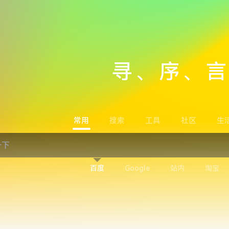
寻、序、
常用
搜索
工具
社区
生
百度
Google
站内
淘宝