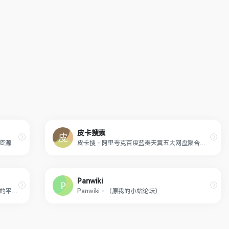
皮卡搜索
咔帕搜索（www.CuppaSo.com）是一个资源超丰富的综合资源搜索网站,咔帕搜索专注于收录全网综合盘资源，包括：影视资源、音乐资源、图片资源、电子书资源、软件资源、小说资源等等。只需要输入关键词即可搜索综合云盘资源,直接提供综合云盘分享链接,大家可以保存至自己的综合云盘,或者直接下载。
皮卡搜 - 阿里夸克百度蓝奏天翼五大网盘聚合搜索引擎，10000000+ 网盘资源免费无偿分享，坚持做最好的网盘搜索引擎！
Panwiki
易搜,云盘搜索,最优秀的阿里云盘搜索服务的平台,收集各类阿里云盘资源提供一站式搜索功能,推动互联网优质资源的高效传递!
Panwiki - （原我的小站论坛）