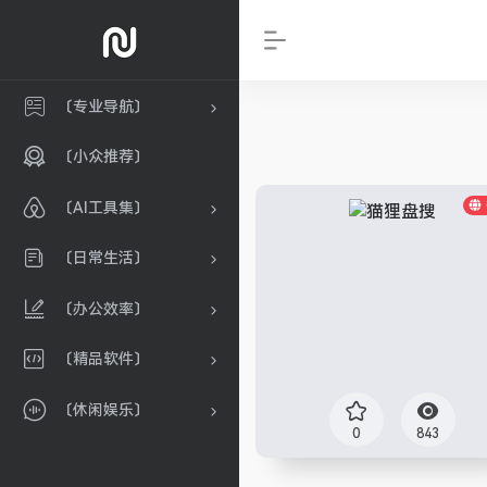
〔专业导航〕
〔小众推荐〕
〔AI工具集〕
〔日常生活〕
〔办公效率〕
〔精品软件〕
〔休闲娱乐〕
0
843