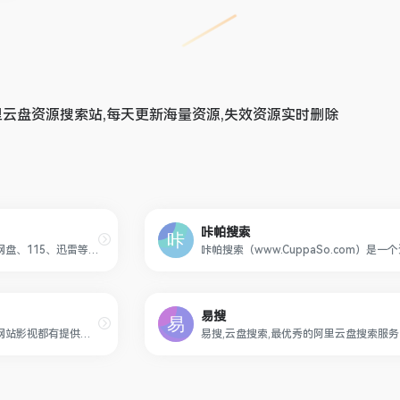
里云盘资源搜索站,每天更新海量资源,失效资源实时删除
咔帕搜索
聚合阿里云盘、夸克、百度网盘、115、迅雷等平台，实时检索各类分享链接与资源，免费、快速、无广告。
易搜
一款提供韩剧下载的网站。网站影视都有提供阿里云盘链接与夸克网盘链接。资源无套路，直接显示，点击即可转存。