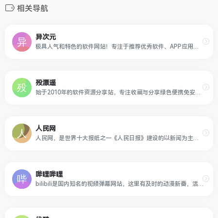
相关导航
异次元
极具人气和特色的软件网站！专注于推荐优秀软件、APP应用和互联网资源，每篇图文评测都极其用心，并提供大量软件资源下载。
殁漂遥
始于2010年的软件资源分享站，专注收藏与分享绿色便携免安装软件，所有软件资源都经过亲自试用后再分享，保证软件的安全与可用性。
人民网
人民网，是世界十大报纸之一《人民日报》建设的以新闻为主的大型网上信息发布平台，也是互联网上最大的中文和多语种新闻网站之一。作为国家重点新闻网站，人民网以新闻报道的权威性、及时性、多样性和评论性为特色，在网民中树立起了“权威媒体、大众网站”的形象。
哔哩哔哩
bilibili是国内知名的视频弹幕网站，这里有及时的动漫新番，活跃的ACG氛围，有创意的Up主。大家可以在这里找到许多欢乐。