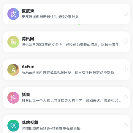
皮皮妖
皮皮妖提供最新最快的视频分享数据
腾讯网
腾讯网从2003年创立至今，已经成为集新闻信息，区域垂直生活服务、社会化媒体资讯和产品为一体的互联网媒体平台。腾讯网下设新闻、科技、财经、娱乐、体育、汽车、时尚等多个频道，充分满足用户对不同类型资讯的需求。同时专注不同领域内容，打造精品栏目，并顺应技术发展趋势，推出网络直播等创新形式，改变了用户获取资讯的方式和习惯。
AcFun
AcFun是国内首家弹幕视频网站，这里有全网独家动漫新番， 友好的弹幕氛围，有趣的UP主，好玩有科技感的虚拟偶像，年轻人都在用。
抖音
抖音让每一个人看见并连接更大的世界，鼓励表达、沟通和记录，激发创造，丰富人们的精神世界，让现实生活更美好。
咪咕视频
咪咕视频体育频道-精彩赛事在线直播