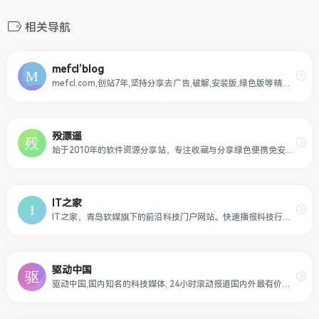
相关导航
mefcl’blog
mefcl.com,创站7年,坚持分享去广告,破解,安装版,绿色版等精品软件资源。
殁漂遥
始于2010年的软件资源分享站，专注收藏与分享绿色便携免安装软件，所有软件资源都经过亲自试用后再分享，保证软件的安全与可用性。
IT之家
IT之家，青岛软媒旗下的前沿科技门户网站。快速播报科技行业新闻头条快讯和手机数码产品评测，关注智能车电动车、AR/VR虚拟现实、苹果iOS/iPadOS、鸿蒙OS、谷歌Android、微软Win11/Win10/Win7，紧盯iPhone/iPad、安卓智能设备手机等数码潮流。
驱动中国
驱动中国,国内知名的科技媒体, 24小时滚动报道国内外最有价值的科技新闻、移动通信、IT互联网业界、数码产品、家电及智能穿戴、区块链、VR、共享经济、财经、人工智能、黑科技产品资讯，为用户提供及时权威的科技资讯。