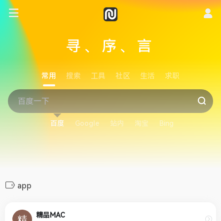
寻、序、言
常用
搜索
工具
社区
生活
求职
百度
Google
站内
淘宝
Bing
app
精品MAC