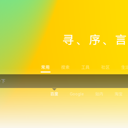
寻、序、
常用
搜索
工具
社区
生
百度
Google
站内
淘宝