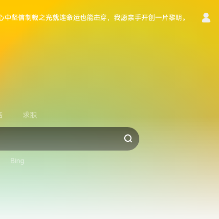
心中坚信制裁之光就连命运也能击穿，我愿亲手开创一片黎明。
言
活
求职
Bing