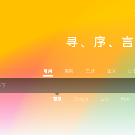
寻、序、
常用
搜索
工具
社区
生
百度
Google
站内
淘宝