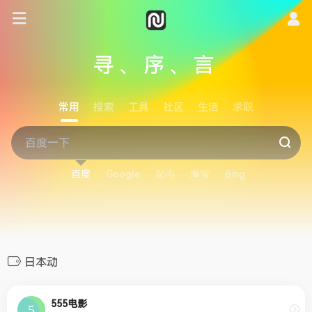
寻、序、言
常用
搜索
工具
社区
生活
求职
百度
Google
站内
淘宝
Bing
日本动
555电影