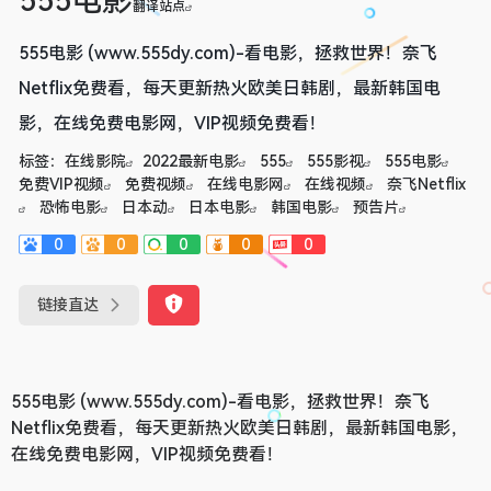
555电影
翻译站点
555电影 (www.555dy.com)-看电影，拯救世界！奈飞
Netflix免费看，每天更新热火欧美日韩剧，最新韩国电
影，在线免费电影网，VIP视频免费看！
标签：
在线影院
2022最新电影
555
555影视
555电影
免费VIP视频
免费视频
在线电影网
在线视频
奈飞Netflix
恐怖电影
日本动
日本电影
韩国电影
预告片
0
0
0
0
0
链接直达
555电影 (www.555dy.com)-看电影，拯救世界！奈飞
Netflix免费看，每天更新热火欧美日韩剧，最新韩国电影，
在线免费电影网，VIP视频免费看！