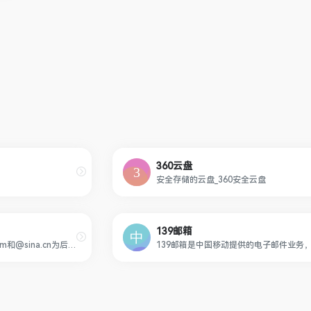
360云盘
安全存储的云盘_360安全云盘
139邮箱
新浪邮箱，提供以@sina.com和@sina.cn为后缀的免费邮箱。2G超大附件和50M普通附件，容量5G至无限大，整合新浪微博应用，支持客户端收发，更加安全，更少垃圾邮件。