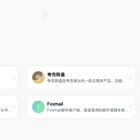
夸克网盘
夸克网盘是夸克推出的一款云服务产品，功能包括云存储、高清看剧、文件在线解压、PDF一键转换等。通过夸克网盘可随时随地管理和使用照片、文档、手机资料，目前支持Android、iOS、PC、iPad。 夸克网盘是夸克浏览器附带的功能，特点就是和浏览器本身的很多智能小工具打通了。像浏览器的很多文字识别、文件转换、文件扫描存档等功能，都可以兼容到夸克网盘的云空间。 此外，很多手机浏览器都有文件管理、查看的功能，而夸克网盘不仅有着类似的功能，而且额外增加了一个网盘主打的自动备份功能，和浏览器的本地管理结合起来，效果更好。最方便的特点是“流畅播”功能，如果用夸克浏览器来播放在线视频，会发现它可以进行视频转存，把网页视频直接转存到夸克网盘，相当于更换了一个更加稳定的视频源，无论是在线观看还是下载，都会变得更加快捷。
Foxmail
139邮箱是中国移动提供的电子邮件业务，以手机号@139.com作为邮箱地址，来邮短信及时提醒,同时提供WEB、WAP、短彩信、APP等多种方式，随时随地收发邮件
Foxmail邮件客户端，简捷易用的邮件管理专家。更高效，更专业，处理邮件更轻松！