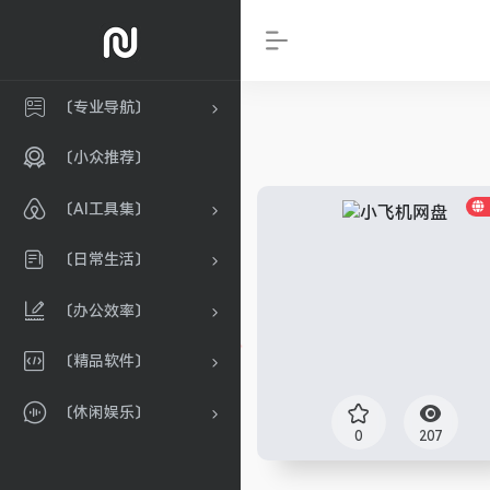
〔专业导航〕
〔小众推荐〕
〔AI工具集〕
〔日常生活〕
〔办公效率〕
〔精品软件〕
〔休闲娱乐〕
0
207