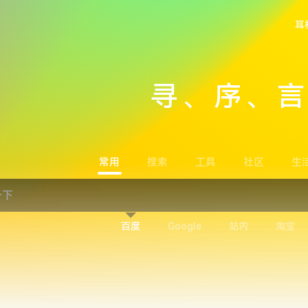
耳
寻、序、
常用
搜索
工具
社区
生
百度
Google
站内
淘宝