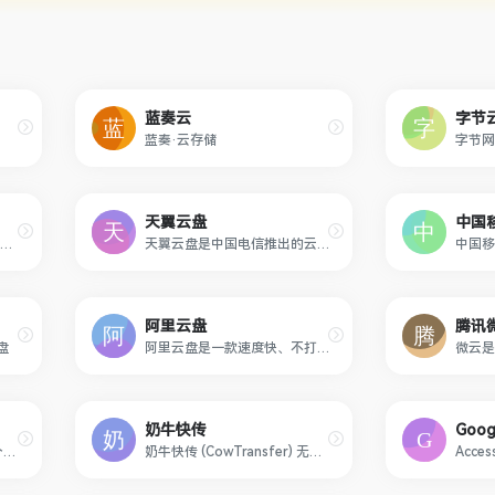
蓝奏云
字节
蓝奏·云存储
天翼云盘
中国
坚果云是一款提供网盘|云盘|云服务的团队协助软件,可随时随地实现共享文件夹。坚果云网盘支持移动办公,协同办公,文件同步,数据备份,智能管理,在线编辑等功能。
天翼云盘是中国电信推出的云存储服务，为用户提供跨平台的文件存储、备份、同步及分享服务，是国内领先的免费网盘，安全、可靠、稳定、快速。天翼云盘为用户守护数据资产。
阿里云盘
腾讯
盘
阿里云盘是一款速度快、不打扰、够安全、易于分享的个人网盘，欢迎你来体验。
奶牛快传
Goog
115，专业、安全、好用的个人云存储，让美好与你一生相伴！
奶牛快传 (CowTransfer) 无需注册即可传输文件，上传下载不限速。传视频、传音频、传图片、跨国传、传大文件。10GB 免费云盘、会员 3TB 超大云盘。最受创意人、广告人及创作者喜爱的效率工具之一，快来体验吧！