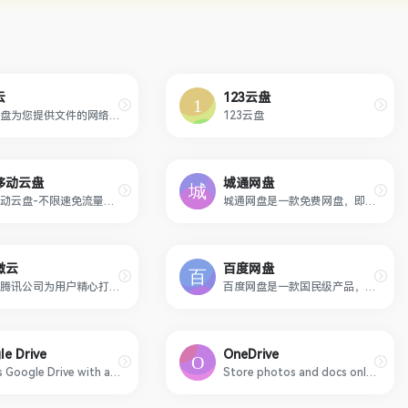
云
123云盘
字节网盘为您提供文件的网络备份、同步和分享服务。空间大、速度快、安全稳固，支持教育网加速，支持手机端。字节云盘为用户守护数据资产。
123云盘
移动云盘
城通网盘
中国移动云盘-不限速免流量的云盘
城通网盘是一款免费网盘，即免费网络存储空间服务。注册后可获得支持外链的50TB空间，最大单文件可达15GB，同时为用户提供每万次点击下载1000元的奖励。已为国内外数千万用户提供超过 5000TB 的网络储存空间。
微云
百度网盘
微云是腾讯公司为用户精心打造的一项智能云服务, 您可以通过微云方便地在手机和电脑之间同步文件、推送照片和传输数据。
百度网盘是一款国民级产品，已连续9年为超过7亿用户提供稳定、安全的个人云存储服务，已实现电脑、手机、电视等多种终端场景的覆盖和互联，并支持多类型文件的备份、分享、查看和处理
le Drive
OneDrive
Access Google Drive with a Google account (for personal use) or Google Workspace account (for business use).
Store photos and docs online. Access them from any PC, Mac or phone. Create and work together on Word, Excel or PowerPoint documents.