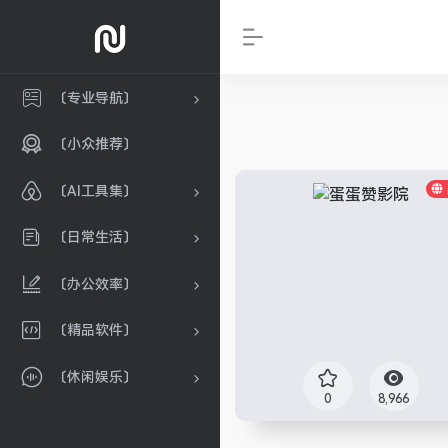
〔专业导航〕
〔小众推荐〕
〔AI工具集〕
〔日常生活〕
〔办公效率〕
〔精品软件〕
〔休闲娱乐〕
0
8,966