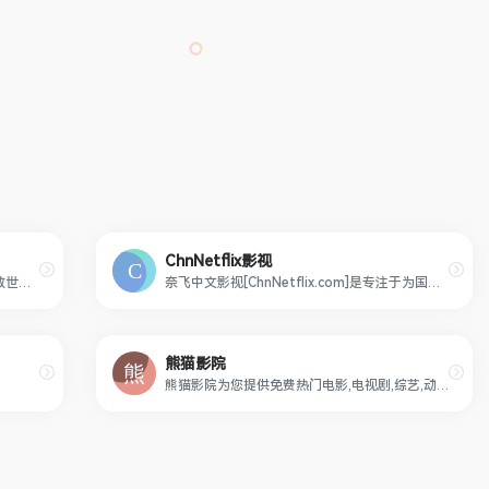
ChnNetflix影视
555电影 (www.555dy.com)-看电影，拯救世界！奈飞Netflix免费看，每天更新热火欧美日韩剧，最新韩国电影，在线免费电影网，VIP视频免费看！
奈飞中文影视[ChnNetflix.com]是专注于为国内用户提供免费的奈飞影剧，在这里您无需翻墙付费即可享受奈飞电影带来的极致视听体验
熊猫影院
熊猫影院为您提供免费热门电影,电视剧,综艺,动漫在线观看,给您更好的视频观看体验,做最好用的海外华人影院!