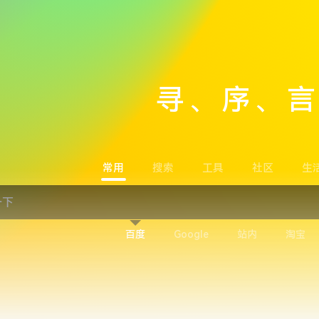
寻、序、
常用
搜索
工具
社区
生
百度
Google
站内
淘宝