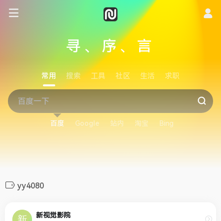
寻、序、言
常用
搜索
工具
社区
生活
求职
百度
Google
站内
淘宝
Bing
yy4080
新视觉影院