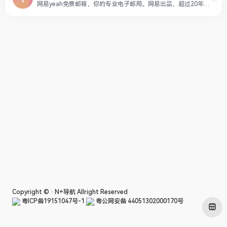
网易yeah免费邮箱，你的专业电子邮局。网易出品，超过20年的邮箱运营经验，系统快速稳定，支持超大附件和网盘服务。网易邮箱官方App“邮箱大师”帮您高效处理邮件，支持所有邮箱，并可在手机、Windows和Mac上多端协同使用。
Copyright © ·
N+导航
Allright Reserved
粤ICP备19151047号-1
粤公网安备 44051302000170号