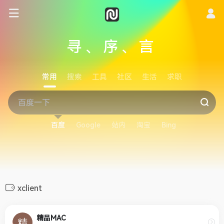
寻、序、言
常用
搜索
工具
社区
生活
求职
百度
Google
站内
淘宝
Bing
xclient
精品MAC