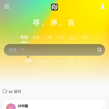
寻、序、言
常用
搜索
工具
社区
生活
求职
百度
Google
站内
淘宝
Bing
ux 设计
UI中国