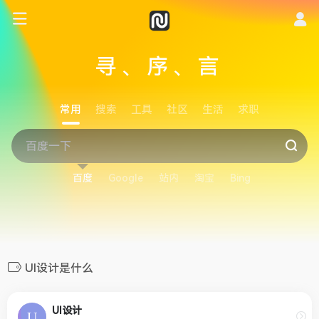
寻、序、言
常用
搜索
工具
社区
生活
求职
百度
Google
站内
淘宝
Bing
UI设计是什么
UI设计