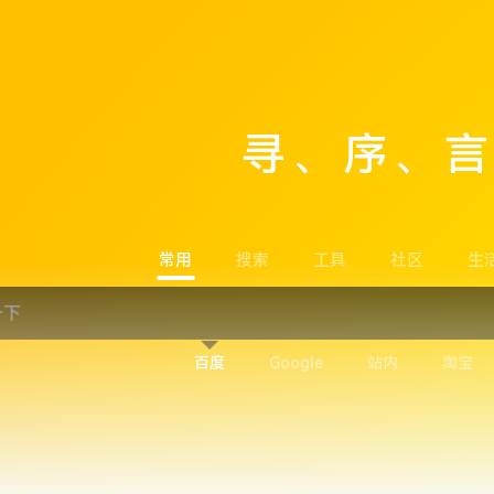
寻、序、
常用
搜索
工具
社区
生
百度
Google
站内
淘宝