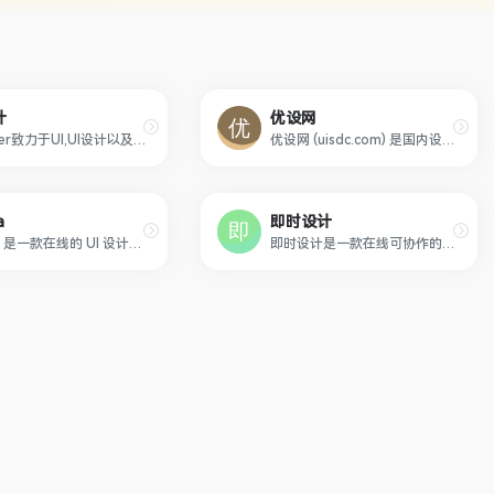
计
优设网
uimaker致力于UI,UI设计以及UI设计是什么等UI设计师相关内容，还提供UI教程，UI素材下载，后台界面和后台模板的学习和下载，是国内优秀UI设计网站。
优设网 (uisdc.com) 是国内设计师入门到进阶的专业设计网站。设计内容全面及时，全网粉丝过千万。专注前沿设计趋势和设计方法论，拥有原创独家设计内容和设计师网站导航。提供灵感素材、UI设计、平面设计、网页设计、电商设计、设计软件、SDC网站推荐。
a
即时设计
Figma 是一款在线的 UI 设计工具，可以简单粗暴地理解为在线版的 Sketch 或者 XD，可用来完成用户界面设计、原型设计和交互设计等。
即时设计是一款在线可协作的UI设计工具，是可协作的在线sketch、国内版figma，拥有海量的设计资源与素材，支持导入sketch格式的源文件。支持创建交互原型、获取设计标注、快速切图、团队协作等工作。