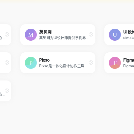
莫贝网
UI设
即时设计是一款在线可协作的UI设计工具，是可协作的在线sketch、国内版figma，拥有海量的设计资源与素材，支持导入sketch格式的源文件。支持创建交互原型、获取设计标注、快速切图、团队协作等工作。
莫贝网为UI设计师提供手机界面设计,手机UI设计,移动应用界面设计,APP界面设计,平板电脑界面设计,图标设计,导航界面设计等移动设备,移动终端界面设计欣赏,包括系统界面,手机主题,手机图标,应用软件界面,交互设计,用户体验,用户研究,手持移动设备与产品市场信息资讯的分享。
Pixso
Figm
站酷ZCOOL，中国设计师互动平台。深耕设计领域十五年，站酷聚集了1500万设计师、摄影师、插画师、艺术家、创意人，设计创意群体中具有较高的影响力与号召力。
Pixso是一体化设计协作工具，助力产研设团队制作原型，UI/UX设计，视觉设计，低代码交付时获得更轻松流畅的工作体验，让团队协作更高效。支持Sketch，Figma格式。
汇集互联网优质常用设计网站、UI设计资源网站、灵感创意网站、素材资源网站以及资源网站，定时更新分享产品设计书签，是一款简洁易用的导航网站。