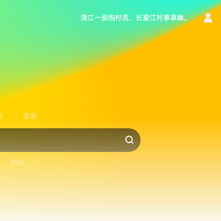
清江一曲抱村流，长夏江村事事幽。
言
活
求职
Bing