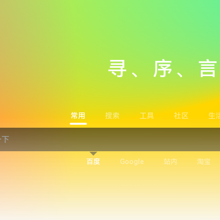
寻、序、
常用
搜索
工具
社区
生
百度
Google
站内
淘宝