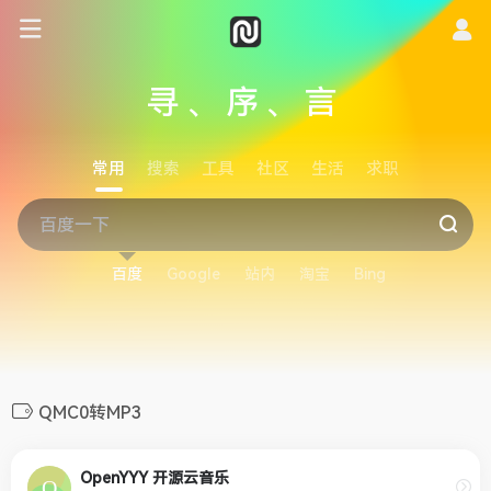
寻、序、言
常用
搜索
工具
社区
生活
求职
百度
Google
站内
淘宝
Bing
QMC0转MP3
OpenYYY 开源云音乐