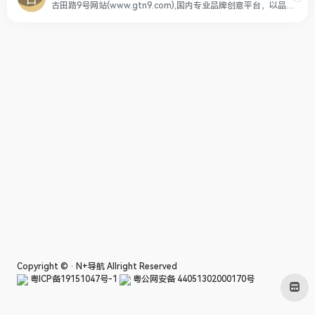
古田路9号网站(www.gtn9.com),国内专业品牌创意平台，以品牌为核心，集创意作品分享、活动招聘发布、广告推广、正版字体素材下载等多元化的交流分享平台。会员交流涉及：艺术创作、广告创意、交互设计、时尚文化等诸多创意产业。
Copyright © ·
N+导航
Allright Reserved
粤ICP备19151047号-1
粤公网安备 44051302000170号