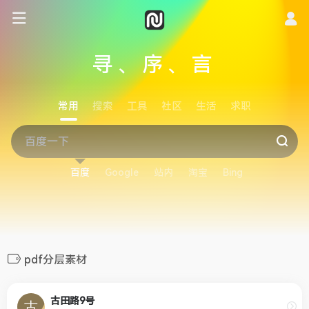
寻、序、言
常用
搜索
工具
社区
生活
求职
百度
Google
站内
淘宝
Bing
pdf分层素材
古田路9号