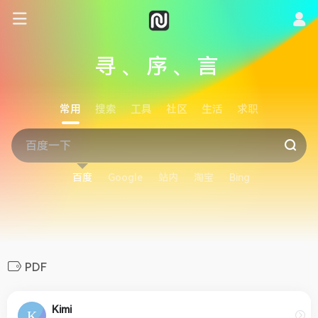
寻、序、言
常用
搜索
工具
社区
生活
求职
百度
Google
站内
淘宝
Bing
PDF
Kimi