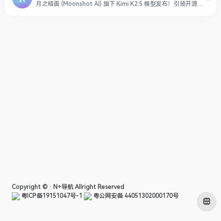
月之暗面 (Moonshot AI) 旗下 Kimi K2.5 模型发布！引领开源视觉编程，同步开启 Agent 集群预览版。从像素级网页复刻到专家级办公交付，助你高效搞定复杂任务。立即访问 Kimi 官网体验。
Copyright © ·
N+导航
Allright Reserved
粤ICP备19151047号-1
粤公网安备 44051302000170号