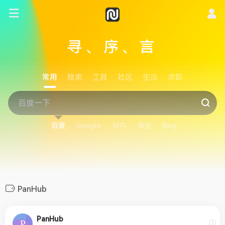
寻、序、言
常用
搜索
工具
社区
生活
求职
百度
Google
站内
淘宝
Bing
PanHub
PanHub