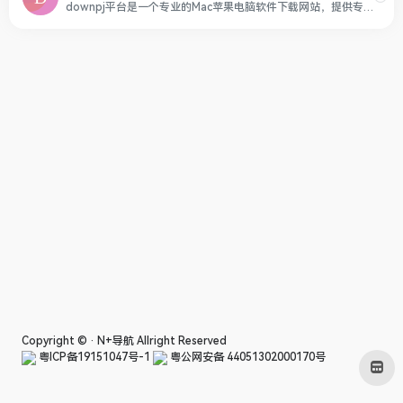
downpj平台是一个专业的Mac苹果电脑软件下载网站，提供专业的Mac软件、Mac游戏、精品插件以及各类海量素材下载，mac下载网站有Mac平台上常用好用的软件，有时下热门好玩的Mac游戏，还有各类PS、AE插件、图片素材，以及各种实用的Mac资讯教程，致力于打造从软件到服务都是一流的Mac下载网站。
Copyright © ·
N+导航
Allright Reserved
粤ICP备19151047号-1
粤公网安备 44051302000170号