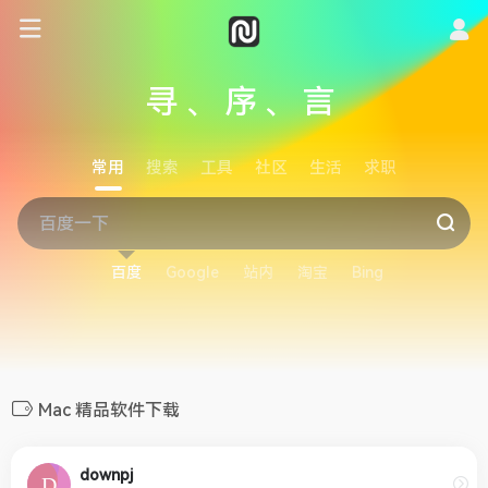
寻、序、言
常用
搜索
工具
社区
生活
求职
百度
Google
站内
淘宝
Bing
Mac 精品软件下载
downpj