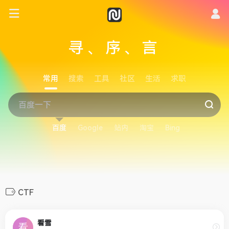
寻、序、言
常用
搜索
工具
社区
生活
求职
百度
Google
站内
淘宝
Bing
CTF
看雪