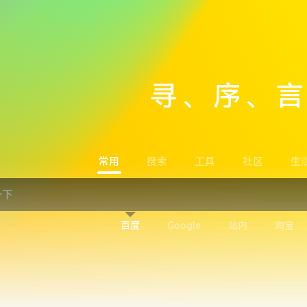
寻、序、
常用
搜索
工具
社区
生
百度
Google
站内
淘宝