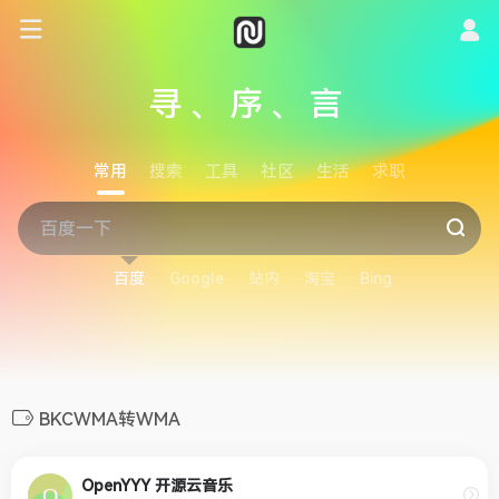
寻、序、言
常用
搜索
工具
社区
生活
求职
百度
Google
站内
淘宝
Bing
BKCWMA转WMA
OpenYYY 开源云音乐