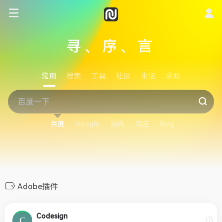
寻、序、言
常用
搜索
工具
社区
生活
求职
百度
Google
站内
淘宝
Bing
Adobe插件
Codesign