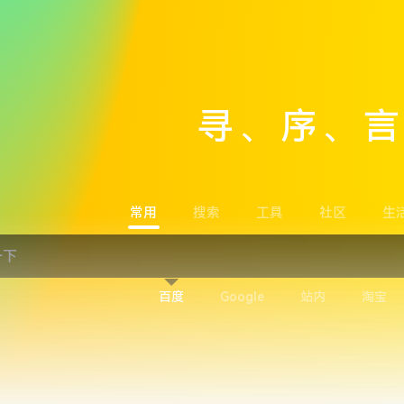
寻、序、
常用
搜索
工具
社区
生
百度
Google
站内
淘宝