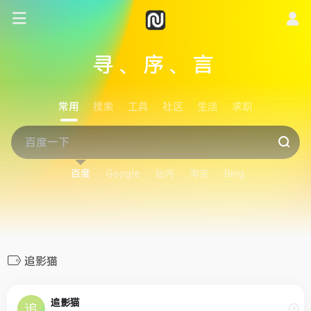
寻、序、言
常用
搜索
工具
社区
生活
求职
百度
Google
站内
淘宝
Bing
追影猫
追影猫