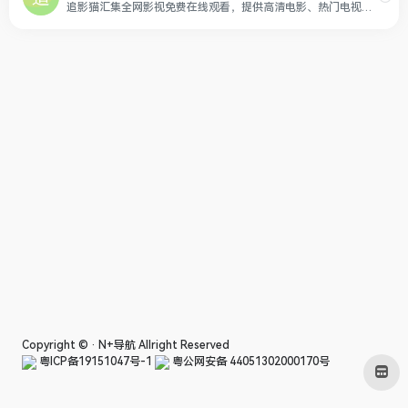
追影猫汇集全网影视免费在线观看，提供高清电影、热门电视剧、日韩综艺、动漫全集、热门短剧等众多高清影视，影视聚合搜索，在线随看就在追影猫影院！
Copyright © ·
N+导航
Allright Reserved
粤ICP备19151047号-1
粤公网安备 44051302000170号