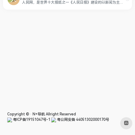
人民网，是世界十大报纸之一《人民日报》建设的以新闻为主的大型网上信息发布平台，也是互联网上最大的中文和多语种新闻网站之一。作为国家重点新闻网站，人民网以新闻报道的权威性、及时性、多样性和评论性为特色，在网民中树立起了“权威媒体、大众网站”的形象。
Copyright © ·
N+导航
Allright Reserved
粤ICP备19151047号-1
粤公网安备 44051302000170号