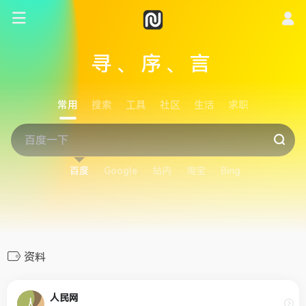
寻、序、言
常用
搜索
工具
社区
生活
求职
百度
Google
站内
淘宝
Bing
资料
人民网