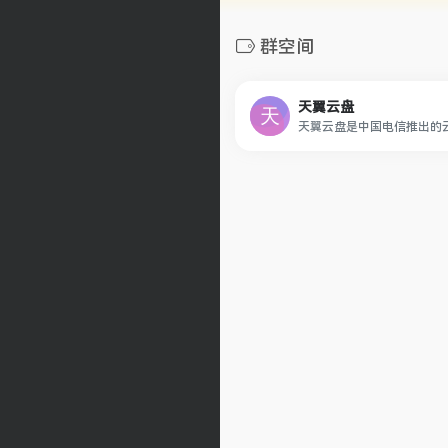
群空间
天翼云盘