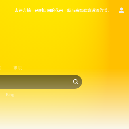
去远方摘一朵叫自由的花朵，纵马高歌肆意潇洒的活。
言
活
求职
Bing