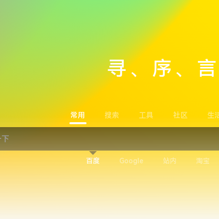
寻、序、
常用
搜索
工具
社区
生
百度
Google
站内
淘宝