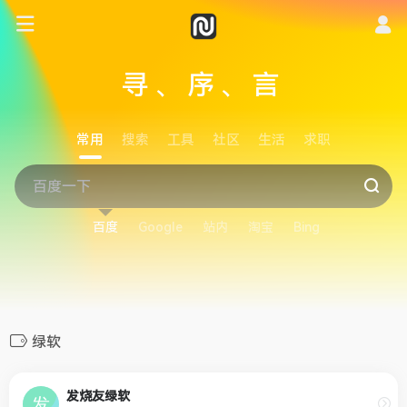
寻、序、言
常用
搜索
工具
社区
生活
求职
百度
Google
站内
淘宝
Bing
绿软
发烧友绿软