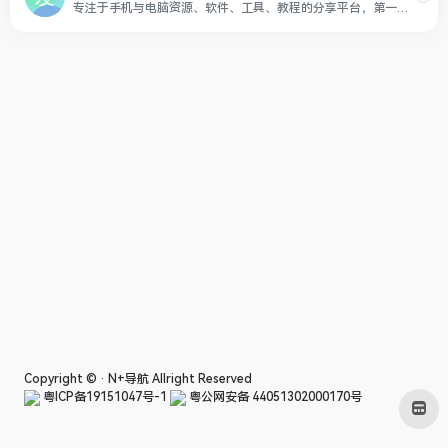
专注于手机与电脑资源、软件、工具、教程的分享平台，第一时间免费分享实用的软件、电影、系统等。坚持优化，绿色，亲测好用，在保护您安全快速舒心使用软件的同时，尽最大努力让您不花钱就能享受付费VIP的待遇！
Copyright © ·
N+导航
Allright Reserved
粤ICP备19151047号-1
粤公网安备 44051302000170号