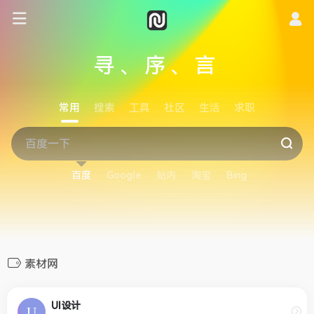
寻、序、言
常用
搜索
工具
社区
生活
求职
百度
Google
站内
淘宝
Bing
素材网
UI设计