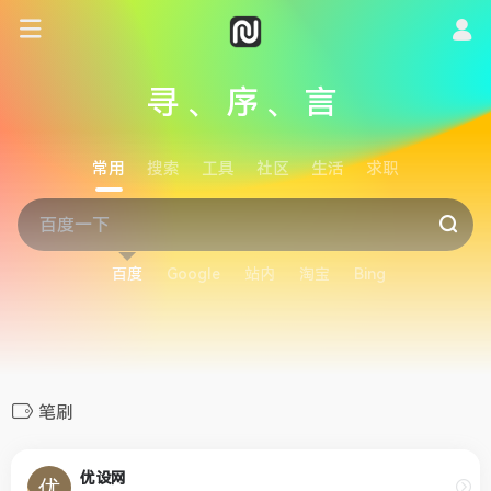
寻、序、言
常用
搜索
工具
社区
生活
求职
百度
Google
站内
淘宝
Bing
笔刷
优设网