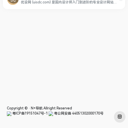
优设网 (uisdc.com) 是国内设计师入门到进阶的专业设计网站。设计内容全面及时，全网粉丝过千万。专注前沿设计趋势和设计方法论，拥有原创独家设计内容和设计师网站导航。提供灵感素材、UI设计、平面设计、网页设计、电商设计、设计软件、SDC网站推荐。
Copyright © ·
N+导航
Allright Reserved
粤ICP备19151047号-1
粤公网安备 44051302000170号