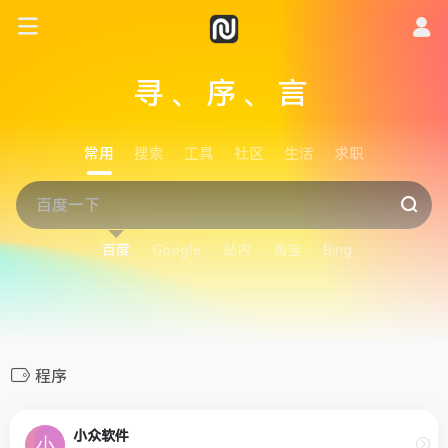
寻、序、言
常用
搜索
工具
社区
生活
求职
百度
Google
站内
淘宝
Bing
程序
小众软件