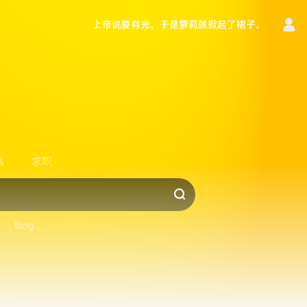
上帝说要有光，于是萝莉就掀起了裙子。
言
活
求职
Bing