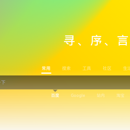
寻、序、
常用
搜索
工具
社区
生
百度
Google
站内
淘宝