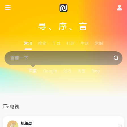
寻、序、言
常用
搜索
工具
社区
生活
求职
百度
Google
站内
淘宝
Bing
电视
机锋网