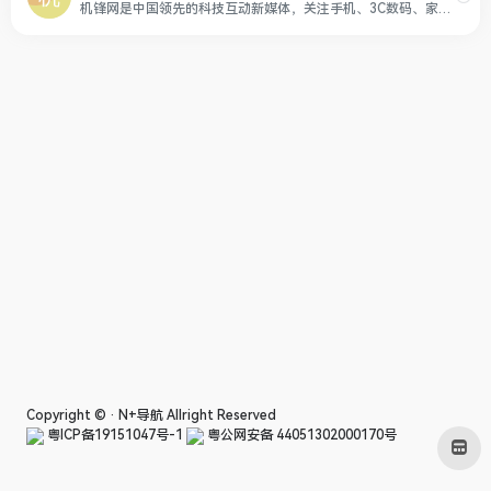
机锋网是中国领先的科技互动新媒体，关注手机、3C数码、家电等科技产品、生活方式和消费升级，提供优质、专业、有趣的新闻资讯、产品体验、攻略玩法、购买建议及视频评测等内容服务。
Copyright © ·
N+导航
Allright Reserved
粤ICP备19151047号-1
粤公网安备 44051302000170号