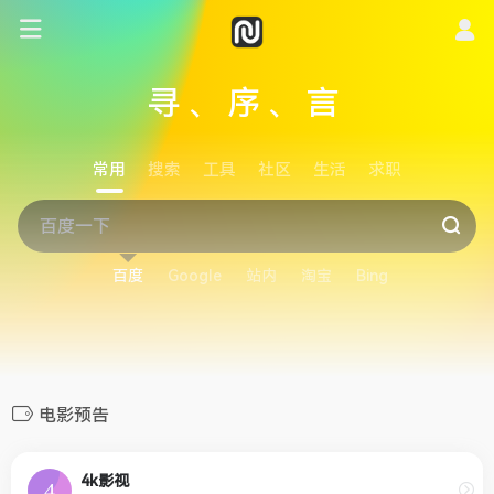
寻、序、言
常用
搜索
工具
社区
生活
求职
百度
Google
站内
淘宝
Bing
电影预告
4k影视