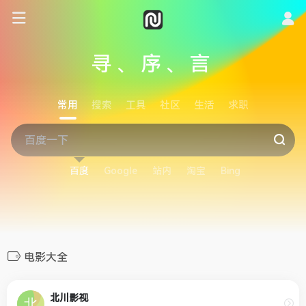
寻、序、言
常用
搜索
工具
社区
生活
求职
百度
Google
站内
淘宝
Bing
电影大全
北川影视