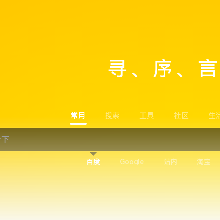
寻、序、
常用
搜索
工具
社区
生
百度
Google
站内
淘宝