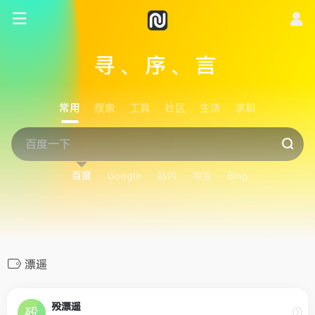
寻、序、言
常用
搜索
工具
社区
生活
求职
百度
Google
站内
淘宝
Bing
漂遥
殁漂遥