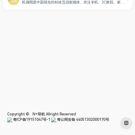
机锋网是中国领先的科技互动新媒体，关注手机、3C数码、家电等科技产品、生活方式和消费升级，提供优质、专业、有趣的新闻资讯、产品体验、攻略玩法、购买建议及视频评测等内容服务。
Copyright © ·
N+导航
Allright Reserved
粤ICP备19151047号-1
粤公网安备 44051302000170号