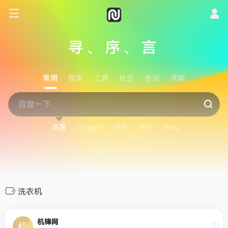
寻、序、言
常用
搜索
工具
社区
生活
求职
百度
Google
站内
淘宝
Bing
洗衣机
机锋网