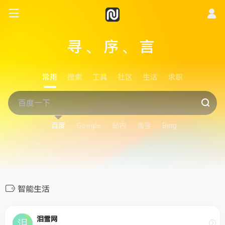
寻、序、言
常用
搜索
工具
社区
生活
求职
百度
Google
站内
淘宝
Bing
智能生活
泪雪网