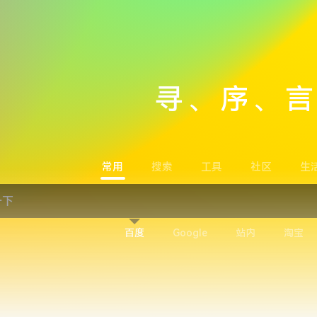
寻、序、
常用
搜索
工具
社区
生
百度
Google
站内
淘宝