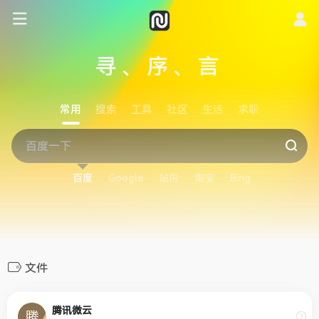
寻、序、言
常用
搜索
工具
社区
生活
求职
百度
Google
站内
淘宝
Bing
文件
腾讯微云