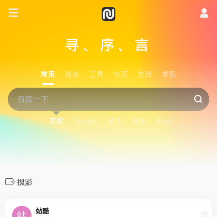
寻、序、言
常用
搜索
工具
社区
生活
求职
百度
Google
站内
淘宝
Bing
摄影
站酷