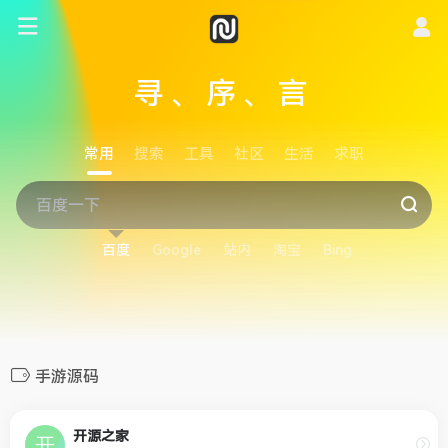
寻、序、言
常用
搜索
工具
社区
生活
求职
百度
Google
站内
淘宝
Bing
手游源码
开源之家