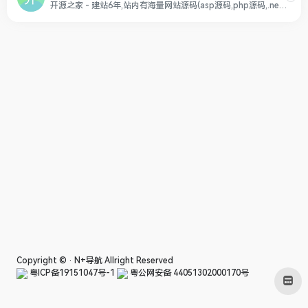
开源之家 - 建站6年,站内有海量网站源码(asp源码,php源码,.net源码),游戏源码(VC++源码,C#源码,C++源码),商业源码，网站模板,微信源码,区块链源码,网游源码提供给大家下载。
Copyright © ·
N+导航
Allright Reserved
粤ICP备19151047号-1
粤公网安备 44051302000170号